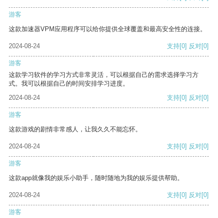
游客
这款加速器VPM应用程序可以给你提供全球覆盖和最高安全性的连接。
2024-08-24
支持
[0]
反对
[0]
游客
这款学习软件的学习方式非常灵活，可以根据自己的需求选择学习方
式。我可以根据自己的时间安排学习进度。
2024-08-24
支持
[0]
反对
[0]
游客
这款游戏的剧情非常感人，让我久久不能忘怀。
2024-08-24
支持
[0]
反对
[0]
游客
这款app就像我的娱乐小助手，随时随地为我的娱乐提供帮助。
2024-08-24
支持
[0]
反对
[0]
游客