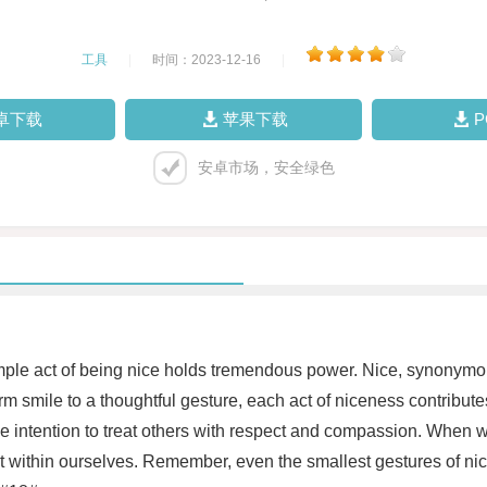
工具
|
时间：2023-12-16
|
卓下载
苹果下载
安卓市场，安全绿色
imple act of being nice holds tremendous power. Nice, synonymou
m smile to a thoughtful gesture, each act of niceness contribute
e intention to treat others with respect and compassion. When we
t within ourselves. Remember, even the smallest gestures of nice