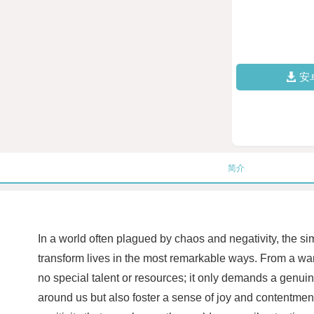
安
简介
In a world often plagued by chaos and negativity, the s
transform lives in the most remarkable ways. From a war
no special talent or resources; it only demands a genuin
around us but also foster a sense of joy and contentmen