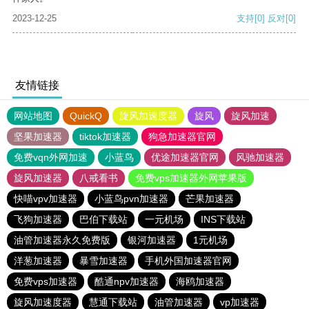
2023-12-25
支持
[0]
反对
[0]
友情链接
网站地图
QuickQ
旋风加速度器
旋风
旋风加速
坚果加速器
tiktok加速器
狗急加速器官网
免费vqn外网加速
小蓝鸟
优途加速器官网
风驰加速器
旋风加速器
八戒看书
免费vps加速器外网苹果版
快喵vpv加速器
小蓝鸟pvn加速器
芒果加速器
飞狗加速器
巴伯下载站
一元机场
INS下载站
油管加速器永久免费版
银河加速器
1元机场
洋葱加速器
暴雪加速器
手机外国加速器官网
免费vps加速器
酷通npv加速器
海鸥加速器
旋风加速度器
慧通下载站
油管加速器
vp加速器