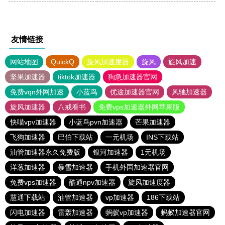
友情链接
网站地图
QuickQ
旋风加速度器
旋风
旋风加速
坚果加速器
tiktok加速器
狗急加速器官网
免费vqn外网加速
小蓝鸟
优途加速器官网
风驰加速器
旋风加速器
八戒看书
免费vps加速器外网苹果版
快喵vpv加速器
小蓝鸟pvn加速器
芒果加速器
飞狗加速器
巴伯下载站
一元机场
INS下载站
油管加速器永久免费版
银河加速器
1元机场
洋葱加速器
暴雪加速器
手机外国加速器官网
免费vps加速器
酷通npv加速器
旋风加速度器
慧通下载站
油管加速器
vp加速器
186下载站
闪电加速器
雷轰加速器
蚂蚁vp加速器
蚂蚁加速器官网